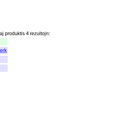
aj
produktis
4
rezultojn
:
erk