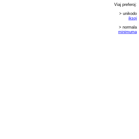
Viaj
preferoj
:
> unikodo
iksoj
> normala
minimuma