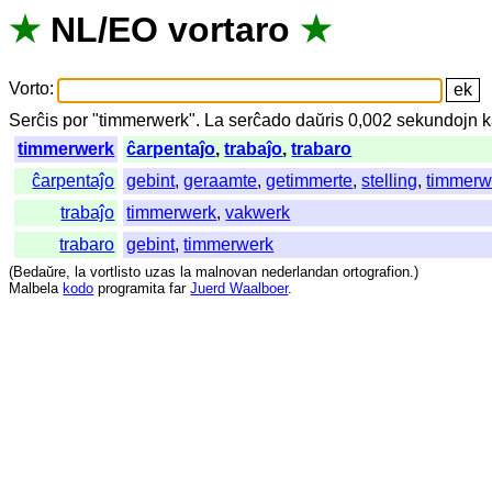
★
NL
/
EO
vortaro
★
Vorto
:
Serĉis
por
"
timmerwerk".
La
serĉado
daŭris
0,002
sekundojn
k
timmerwerk
ĉarpentaĵo
,
trabaĵo
,
trabaro
ĉarpentaĵo
gebint
,
geraamte
,
getimmerte
,
stelling
,
timmerw
trabaĵo
timmerwerk
,
vakwerk
trabaro
gebint
,
timmerwerk
(
Bedaŭre
,
la
vortlisto
uzas
la
malnovan
nederlandan
ortografion
.)
Malbela
kodo
programita
far
Juerd Waalboer
.