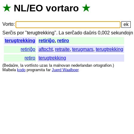
★
NL
/
EO
vortaro
★
Vorto
:
Serĉis
por
"
terugtrekking".
La
serĉado
daŭris
0,002
sekundojn
terugtrekking
retiriĝo
,
retiro
retiriĝo
aftocht
,
retraite
,
terugmars
,
terugtrekking
retiro
terugtrekking
(
Bedaŭre
,
la
vortlisto
uzas
la
malnovan
nederlandan
ortografion
.)
Malbela
kodo
programita
far
Juerd Waalboer
.