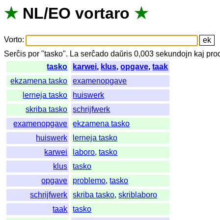
★
NL
/
EO
vortaro
★
Vorto
:
Serĉis
por
"
tasko".
La
serĉado
daŭris
0,003
sekundojn
kaj
pro
tasko
karwei
,
klus
,
opgave
,
taak
ekzamena tasko
examenopgave
lerneja tasko
huiswerk
skriba tasko
schrijfwerk
examenopgave
ekzamena tasko
huiswerk
lerneja tasko
karwei
laboro
,
tasko
klus
tasko
opgave
problemo
,
tasko
schrijfwerk
skriba tasko
,
skriblaboro
taak
tasko