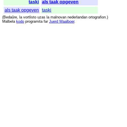
taski
als taak opgeven
als taak opgeven
taski
(
Bedaŭre
,
la
vortlisto
uzas
la
malnovan
nederlandan
ortografion
.)
Malbela
kodo
programita
far
Juerd Waalboer
.