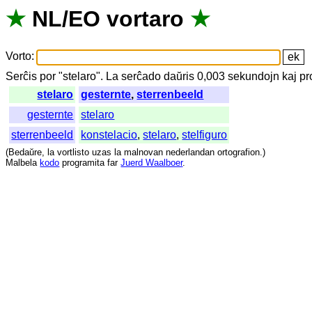
★
NL
/
EO
vortaro
★
Vorto
:
Serĉis
por
"
stelaro".
La
serĉado
daŭris
0,003
sekundojn
kaj
pr
stelaro
gesternte
,
sterrenbeeld
gesternte
stelaro
sterrenbeeld
konstelacio
,
stelaro
,
stelfiguro
(
Bedaŭre
,
la
vortlisto
uzas
la
malnovan
nederlandan
ortografion
.)
Malbela
kodo
programita
far
Juerd Waalboer
.