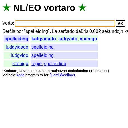
★
NL
/
EO
vortaro
★
Vorto
:
Serĉis
por
"
spelleiding".
La
serĉado
daŭris
0,002
sekundojn
k
spelleiding
ludgvidado
,
ludgvido
,
scenigo
ludgvidado
spelleiding
ludgvido
spelleiding
scenigo
regie
,
spelleiding
(
Bedaŭre
,
la
vortlisto
uzas
la
malnovan
nederlandan
ortografion
.)
Malbela
kodo
programita
far
Juerd Waalboer
.