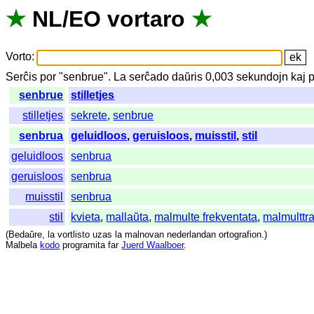
★
NL
/
EO
vortaro
★
Vorto
:
Serĉis
por
"
senbrue".
La
serĉado
daŭris
0,003
sekundojn
kaj
p
senbrue
stilletjes
stilletjes
sekrete
,
senbrue
senbrua
geluidloos
,
geruisloos
,
muisstil
,
stil
geluidloos
senbrua
geruisloos
senbrua
muisstil
senbrua
stil
kvieta
,
mallaŭta
,
malmulte frekventata
,
malmulttra
(
Bedaŭre
,
la
vortlisto
uzas
la
malnovan
nederlandan
ortografion
.)
Malbela
kodo
programita
far
Juerd Waalboer
.