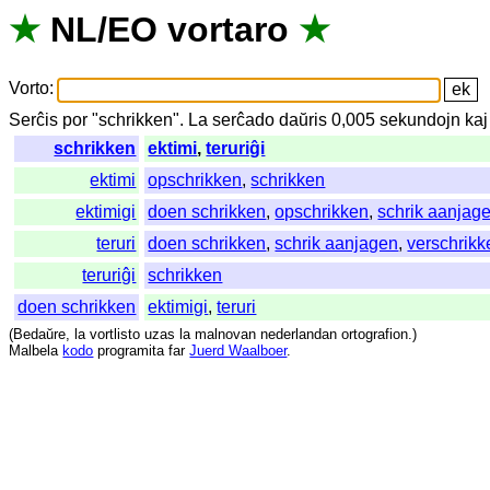
★
NL
/
EO
vortaro
★
Vorto
:
Serĉis
por
"
schrikken".
La
serĉado
daŭris
0,005
sekundojn
kaj
schrikken
ektimi
,
teruriĝi
ektimi
opschrikken
,
schrikken
ektimigi
doen schrikken
,
opschrikken
,
schrik aanjag
teruri
doen schrikken
,
schrik aanjagen
,
verschrikk
teruriĝi
schrikken
doen schrikken
ektimigi
,
teruri
(
Bedaŭre
,
la
vortlisto
uzas
la
malnovan
nederlandan
ortografion
.)
Malbela
kodo
programita
far
Juerd Waalboer
.