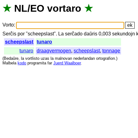
★
NL
/
EO
vortaro
★
Vorto
:
Serĉis
por
"
scheepslast".
La
serĉado
daŭris
0,003
sekundojn
scheepslast
tunaro
tunaro
draagvermogen
,
scheepslast
,
tonnage
(
Bedaŭre
,
la
vortlisto
uzas
la
malnovan
nederlandan
ortografion
.)
Malbela
kodo
programita
far
Juerd Waalboer
.