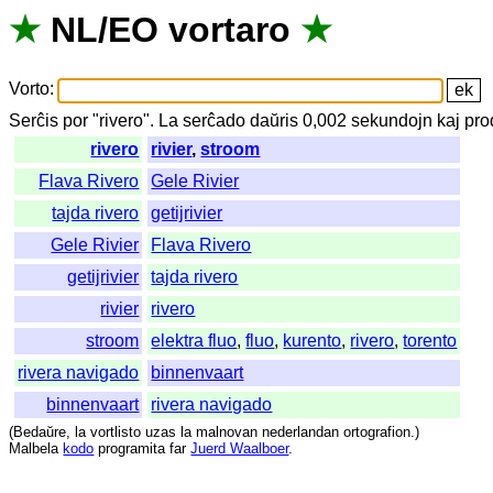
★
NL
/
EO
vortaro
★
Vorto
:
Serĉis
por
"
rivero".
La
serĉado
daŭris
0,002
sekundojn
kaj
pro
rivero
rivier
,
stroom
Flava Rivero
Gele Rivier
tajda rivero
getijrivier
Gele Rivier
Flava Rivero
getijrivier
tajda rivero
rivier
rivero
stroom
elektra fluo
,
fluo
,
kurento
,
rivero
,
torento
rivera navigado
binnenvaart
binnenvaart
rivera navigado
(
Bedaŭre
,
la
vortlisto
uzas
la
malnovan
nederlandan
ortografion
.)
Malbela
kodo
programita
far
Juerd Waalboer
.