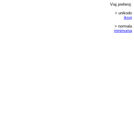
Viaj
preferoj
:
> unikodo
iksoj
> normala
minimuma