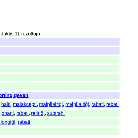
oduktis
11
rezultojn
:
orting geven
,
halti
,
malakcepti
,
malplialtigi
,
malplialtiĝi
,
rabati
,
rebati
,
onani
,
rabati
,
retiriĝi
,
subtrahi
ilongiĝi
,
rabati