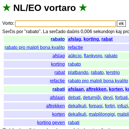
★
NL
/
EO
vortaro
★
Vorto
:
Serĉis
por
"
rabato".
La
serĉado
daŭris
0,006
sekundojn
kaj
pr
rabato
afslag
,
korting
,
rabat
rabato pro malpli bona kvalito
refactie
afslag
aŭkcio
,
flankvojo
,
rabato
korting
rabato
rabat
platbando
,
rabato
,
terstrio
refactie
rabato pro malpli bona kvalito
rabati
afslaan
,
aftrekken
,
korten
,
k
afslaan
debati
,
deturniĝi
,
devii
,
forbati
aftrekken
dekalkuli
,
forpasi
,
fortiri
,
infuzi
korten
dekalkuli
,
malplilongigi
,
malpl
korting geven
rabati