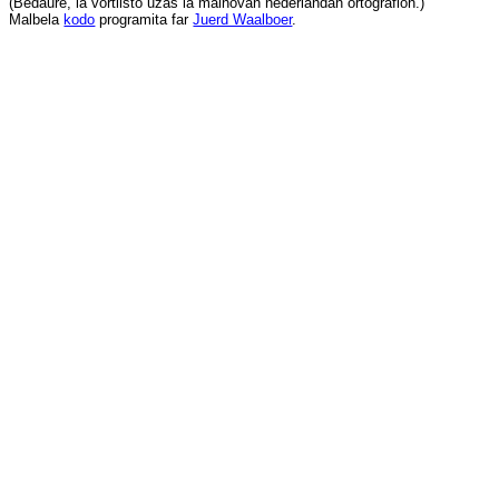
(
Bedaŭre
,
la
vortlisto
uzas
la
malnovan
nederlandan
ortografion
.)
Malbela
kodo
programita
far
Juerd Waalboer
.