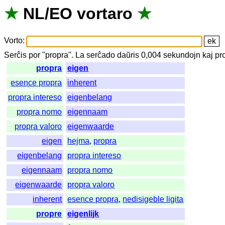
★
NL
/
EO
vortaro
★
Vorto
:
Serĉis
por
"
propra".
La
serĉado
daŭris
0,004
sekundojn
kaj
pr
propra
eigen
esence propra
inherent
propra intereso
eigenbelang
propra nomo
eigennaam
propra valoro
eigenwaarde
eigen
hejma
,
propra
eigenbelang
propra intereso
eigennaam
propra nomo
eigenwaarde
propra valoro
inherent
esence propra
,
nedisigeble ligita
propre
eigenlijk