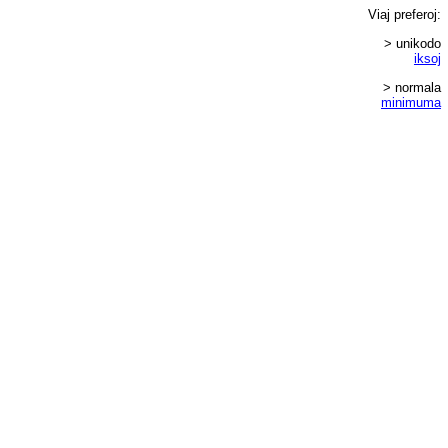
Viaj
preferoj
:
> unikodo
iksoj
> normala
minimuma