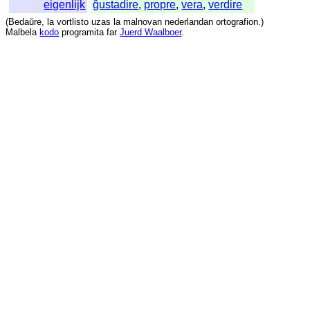
eigenlijk
ĝustadire
,
propre
,
vera
,
verdire
(
Bedaŭre
,
la
vortlisto
uzas
la
malnovan
nederlandan
ortografion
.)
Malbela
kodo
programita
far
Juerd Waalboer
.