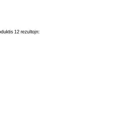
oduktis
12
rezultojn
: