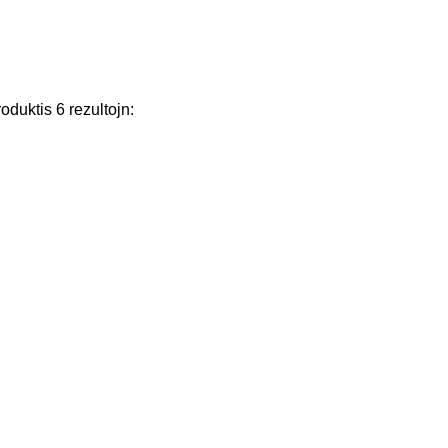
roduktis
6
rezultojn
: