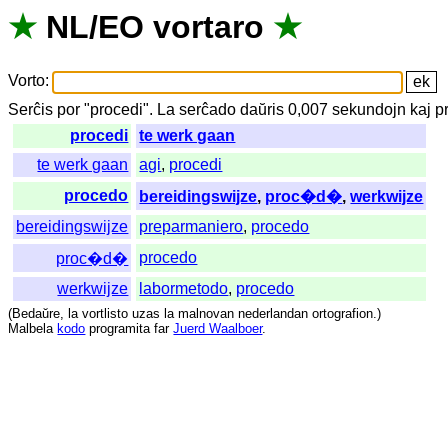
★
NL
/
EO
vortaro
★
Vorto
:
Serĉis
por
"
procedi".
La
serĉado
daŭris
0,007
sekundojn
kaj
p
procedi
te werk gaan
te werk gaan
agi
,
procedi
procedo
bereidingswijze
,
proc�d�
,
werkwijze
bereidingswijze
preparmaniero
,
procedo
procedo
proc�d�
werkwijze
labormetodo
,
procedo
(
Bedaŭre
,
la
vortlisto
uzas
la
malnovan
nederlandan
ortografion
.)
Malbela
kodo
programita
far
Juerd Waalboer
.