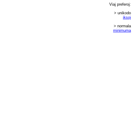
Viaj
preferoj
:
> unikodo
iksoj
> normala
minimuma