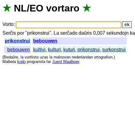
★
NL
/
EO
vortaro
★
Vorto
:
Serĉis
por
"
prikonstrui".
La
serĉado
daŭris
0,007
sekundojn
ka
prikonstrui
bebouwen
bebouwen
kultivi
,
kulturi
,
kuturi
,
prikonstrui
,
surkonstrui
(
Bedaŭre
,
la
vortlisto
uzas
la
malnovan
nederlandan
ortografion
.)
Malbela
kodo
programita
far
Juerd Waalboer
.