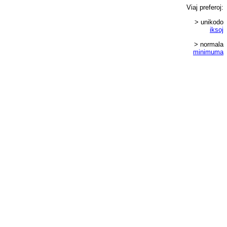
Viaj
preferoj
:
> unikodo
iksoj
> normala
minimuma