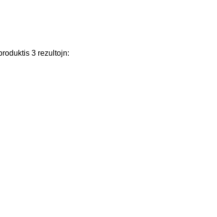
produktis
3
rezultojn
: