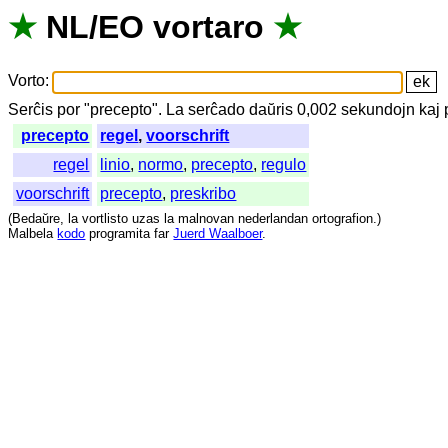
★
NL
/
EO
vortaro
★
Vorto
:
Serĉis
por
"
precepto".
La
serĉado
daŭris
0,002
sekundojn
kaj
precepto
regel
,
voorschrift
regel
linio
,
normo
,
precepto
,
regulo
voorschrift
precepto
,
preskribo
(
Bedaŭre
,
la
vortlisto
uzas
la
malnovan
nederlandan
ortografion
.)
Malbela
kodo
programita
far
Juerd Waalboer
.