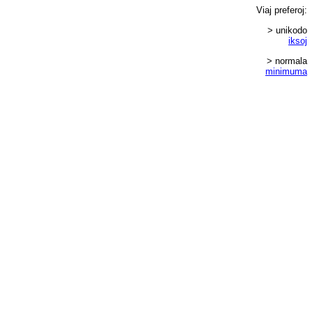
Viaj
preferoj
:
> unikodo
iksoj
> normala
minimuma