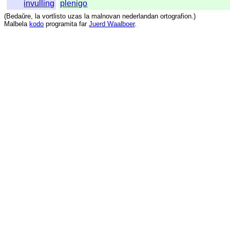
invulling
plenigo
(
Bedaŭre
,
la
vortlisto
uzas
la
malnovan
nederlandan
ortografion
.)
Malbela
kodo
programita
far
Juerd Waalboer
.