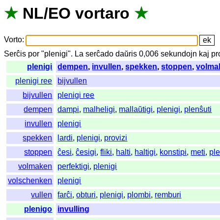
★
NL
/
EO
vortaro
★
Vorto
:
Serĉis
por
"
plenigi".
La
serĉado
daŭris
0,006
sekundojn
kaj
pr
plenigi
dempen
,
invullen
,
spekken
,
stoppen
,
volma
plenigi ree
bijvullen
bijvullen
plenigi ree
dempen
dampi
,
malheligi
,
mallaŭtigi
,
plenigi
,
plenŝuti
invullen
plenigi
spekken
lardi
,
plenigi
,
provizi
stoppen
ĉesi
,
ĉesigi
,
fliki
,
halti
,
haltigi
,
konstipi
,
meti
,
ple
volmaken
perfektigi
,
plenigi
volschenken
plenigi
vullen
farĉi
,
obturi
,
plenigi
,
plombi
,
remburi
plenigo
invulling