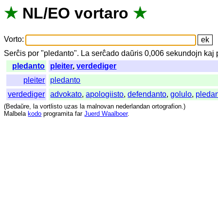
★
NL
/
EO
vortaro
★
Vorto
:
Serĉis
por
"
pledanto".
La
serĉado
daŭris
0,006
sekundojn
kaj
pledanto
pleiter
,
verdediger
pleiter
pledanto
verdediger
advokato
,
apologiisto
,
defendanto
,
golulo
,
pleda
(
Bedaŭre
,
la
vortlisto
uzas
la
malnovan
nederlandan
ortografion
.)
Malbela
kodo
programita
far
Juerd Waalboer
.