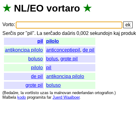
★
NL
/
EO
vortaro
★
Vorto
:
Serĉis
por
"
pil".
La
serĉado
daŭris
0,002
sekundojn
kaj
produk
pil
pilolo
antikoncipa pilolo
anticonceptiepil
,
de pil
boluso
bolus
,
grote pil
pilolo
pil
de pil
antikoncipa pilolo
grote pil
boluso
(
Bedaŭre
,
la
vortlisto
uzas
la
malnovan
nederlandan
ortografion
.)
Malbela
kodo
programita
far
Juerd Waalboer
.