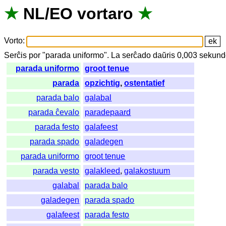
★
NL
/
EO
vortaro
★
Vorto
:
Serĉis
por
"
parada uniformo".
La
serĉado
daŭris
0,003
sekund
parada uniformo
groot tenue
parada
opzichtig
,
ostentatief
parada balo
galabal
parada ĉevalo
paradepaard
parada festo
galafeest
parada spado
galadegen
parada uniformo
groot tenue
parada vesto
galakleed
,
galakostuum
galabal
parada balo
galadegen
parada spado
galafeest
parada festo