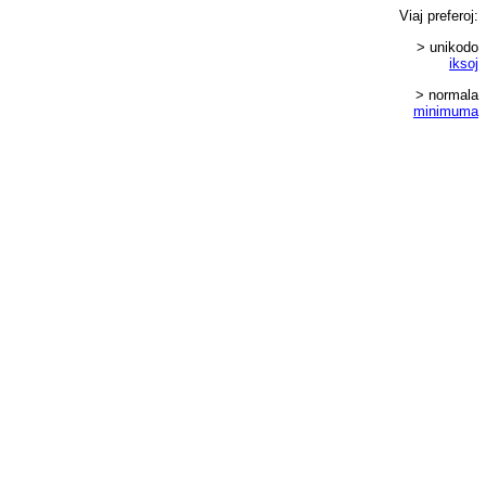
Viaj
preferoj
:
> unikodo
iksoj
> normala
minimuma