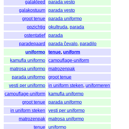
galakleed
parada vesto
galakostuum
parada vesto
groot tenue
parada uniformo
opzichtig
okultruda
,
parada
ostentatief
parada
paradepaard
parada ĉevalo
,
paradilo
uniformo
tenue
,
uniform
kamufla uniformo
camouflage-uniform
matrosa uniformo
matrozenpak
parada uniformo
groot tenue
vesti per uniformo
in uniform steken
,
uniformeren
camouflage-uniform
kamufla uniformo
groot tenue
parada uniformo
in uniform steken
vesti per uniformo
matrozenpak
matrosa uniformo
tenue
uniformo