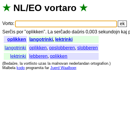
★
NL
/
EO
vortaro
★
Vorto
:
Serĉis
por
"
oplikken".
La
serĉado
daŭris
0,003
sekundojn
kaj
oplikken
langotrinki
,
lektrinki
langotrinki
oplikken
,
opslobberen
,
slobberen
lektrinki
lebberen
,
oplikken
(
Bedaŭre
,
la
vortlisto
uzas
la
malnovan
nederlandan
ortografion
.)
Malbela
kodo
programita
far
Juerd Waalboer
.