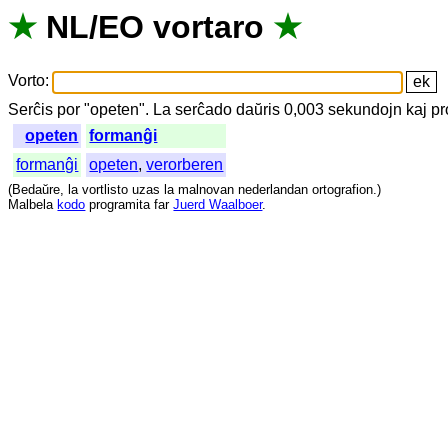
★
NL
/
EO
vortaro
★
Vorto
:
Serĉis
por
"
opeten".
La
serĉado
daŭris
0,003
sekundojn
kaj
pr
opeten
formanĝi
formanĝi
opeten
,
verorberen
(
Bedaŭre
,
la
vortlisto
uzas
la
malnovan
nederlandan
ortografion
.)
Malbela
kodo
programita
far
Juerd Waalboer
.