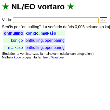
★
NL
/
EO
vortaro
★
Vorto
:
Serĉis
por
"
onthulling".
La
serĉado
daŭris
0,003
sekundojn
ka
onthulling
konigo
,
malkaŝo
konigo
onthulling
,
openbaring
malkaŝo
onthulling
,
openbaring
(
Bedaŭre
,
la
vortlisto
uzas
la
malnovan
nederlandan
ortografion
.)
Malbela
kodo
programita
far
Juerd Waalboer
.