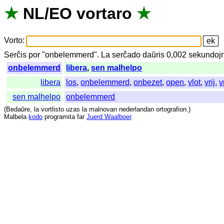
★
NL
/
EO
vortaro
★
Vorto
:
Serĉis
por
"
onbelemmerd".
La
serĉado
daŭris
0,002
sekundoj
onbelemmerd
libera
,
sen malhelpo
libera
los
,
onbelemmerd
,
onbezet
,
open
,
vlot
,
vrij
,
v
sen malhelpo
onbelemmerd
(
Bedaŭre
,
la
vortlisto
uzas
la
malnovan
nederlandan
ortografion
.)
Malbela
kodo
programita
far
Juerd Waalboer
.