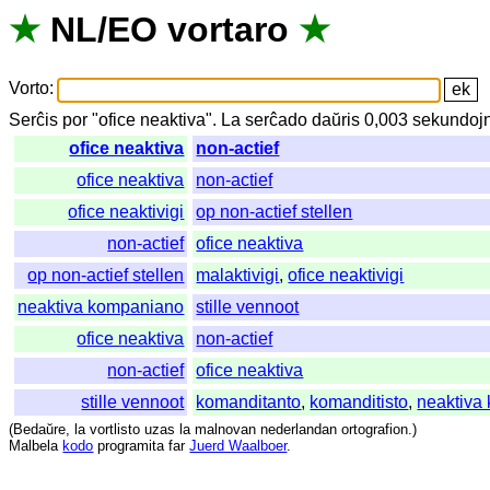
★
NL
/
EO
vortaro
★
Vorto
:
Serĉis
por
"
ofice neaktiva".
La
serĉado
daŭris
0,003
sekundoj
ofice neaktiva
non-actief
ofice neaktiva
non-actief
ofice neaktivigi
op non-actief stellen
non-actief
ofice neaktiva
op non-actief stellen
malaktivigi
,
ofice neaktivigi
neaktiva kompaniano
stille vennoot
ofice neaktiva
non-actief
non-actief
ofice neaktiva
stille vennoot
komanditanto
,
komanditisto
,
neaktiva
(
Bedaŭre
,
la
vortlisto
uzas
la
malnovan
nederlandan
ortografion
.)
Malbela
kodo
programita
far
Juerd Waalboer
.