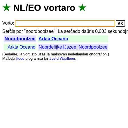
★
NL
/
EO
vortaro
★
Vorto
:
Serĉis
por
"
noordpoolzee".
La
serĉado
daŭris
0,003
sekundoj
Noordpoolzee
Arkta Oceano
Arkta Oceano
Noordelijke IJszee
,
Noordpoolzee
(
Bedaŭre
,
la
vortlisto
uzas
la
malnovan
nederlandan
ortografion
.)
Malbela
kodo
programita
far
Juerd Waalboer
.