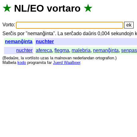
★
NL
/
EO
vortaro
★
Vorto
:
Serĉis
por
"
nemanĝinta".
La
serĉado
daŭris
0,004
sekundojn
nemanĝinta
nuchter
nuchter
afereca
,
flegma
,
malebria
,
nemanĝinta
,
senpas
(
Bedaŭre
,
la
vortlisto
uzas
la
malnovan
nederlandan
ortografion
.)
Malbela
kodo
programita
far
Juerd Waalboer
.