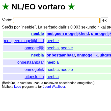
★
NL
/
EO
vortaro
★
Vorto
:
Serĉis
por
"
neeble".
La
serĉado
daŭris
0,003
sekundojn
kaj
pr
neeble
met geen mogelijkheid
,
onmogelij
met geen mogelijkheid
neeble
onmogelijk
neebla
,
neeble
neebla
onbestaanbaar
,
onmogelijk
,
uitge
onbestaanbaar
neebla
onmogelijk
neebla
,
neeble
uitgesloten
neebla
(
Bedaŭre
,
la
vortlisto
uzas
la
malnovan
nederlandan
ortografion
.)
Malbela
kodo
programita
far
Juerd Waalboer
.