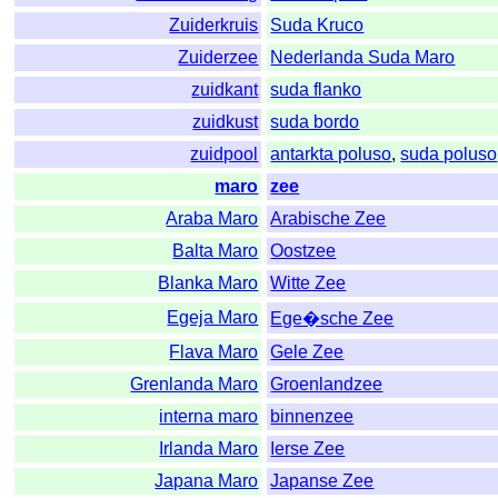
Zuiderkruis
Suda Kruco
Zuiderzee
Nederlanda Suda Maro
zuidkant
suda flanko
zuidkust
suda bordo
zuidpool
antarkta poluso
,
suda poluso
maro
zee
Araba Maro
Arabische Zee
Balta Maro
Oostzee
Blanka Maro
Witte Zee
Egeja Maro
Ege�sche Zee
Flava Maro
Gele Zee
Grenlanda Maro
Groenlandzee
interna maro
binnenzee
Irlanda Maro
Ierse Zee
Japana Maro
Japanse Zee