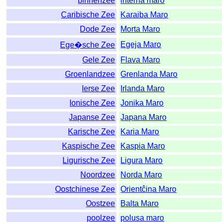
binnenzee
interna maro
Caribische Zee
Karaiba Maro
Dode Zee
Morta Maro
Egeja Maro
Ege�sche Zee
Gele Zee
Flava Maro
Groenlandzee
Grenlanda Maro
Ierse Zee
Irlanda Maro
Ionische Zee
Jonika Maro
Japanse Zee
Japana Maro
Karische Zee
Karia Maro
Kaspische Zee
Kaspia Maro
Ligurische Zee
Ligura Maro
Noordzee
Norda Maro
Oostchinese Zee
Orientĉina Maro
Oostzee
Balta Maro
poolzee
polusa maro