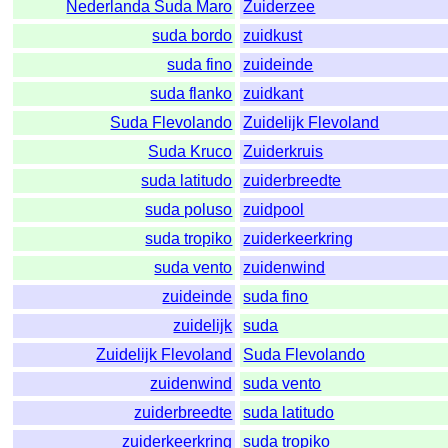
Nederlanda Suda Maro
Zuiderzee
suda bordo
zuidkust
suda fino
zuideinde
suda flanko
zuidkant
Suda Flevolando
Zuidelijk Flevoland
Suda Kruco
Zuiderkruis
suda latitudo
zuiderbreedte
suda poluso
zuidpool
suda tropiko
zuiderkeerkring
suda vento
zuidenwind
zuideinde
suda fino
zuidelijk
suda
Zuidelijk Flevoland
Suda Flevolando
zuidenwind
suda vento
zuiderbreedte
suda latitudo
zuiderkeerkring
suda tropiko