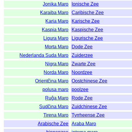
Jonika Maro
Ionische Zee
Karaiba Maro
Caribische Zee
Karia Maro
Karische Zee
Kaspia Maro
Kaspische Zee
Ligura Maro
Ligurische Zee
Morta Maro
Dode Zee
Nederlanda Suda Maro
Zuiderzee
Nigra Maro
Zwarte Zee
Norda Maro
Noordzee
Orientĉina Maro
Oostchinese Zee
polusa maro
poolzee
Ruĝa Maro
Rode Zee
Sudĉina Maro
Zuidchinese Zee
Tirena Maro
Tyrrheense Zee
Arabische Zee
Araba Maro