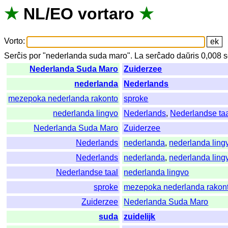
★
NL
/
EO
vortaro
★
Vorto
:
Serĉis
por
"
nederlanda suda maro".
La
serĉado
daŭris
0,008
s
Nederlanda Suda Maro
Zuiderzee
nederlanda
Nederlands
mezepoka nederlanda rakonto
sproke
nederlanda lingvo
Nederlands
,
Nederlandse ta
Nederlanda Suda Maro
Zuiderzee
Nederlands
nederlanda
,
nederlanda ling
Nederlands
nederlanda
,
nederlanda ling
Nederlandse taal
nederlanda lingvo
sproke
mezepoka nederlanda rakon
Zuiderzee
Nederlanda Suda Maro
suda
zuidelijk