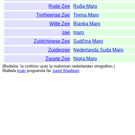
Rode Zee
Ruĝa Maro
Tyrrheense Zee
Tirena Maro
Witte Zee
Blanka Maro
zee
maro
Zuidchinese Zee
Sudĉina Maro
Zuiderzee
Nederlanda Suda Maro
Zwarte Zee
Nigra Maro
(
Bedaŭre
,
la
vortlisto
uzas
la
malnovan
nederlandan
ortografion
.)
Malbela
kodo
programita
far
Juerd Waalboer
.