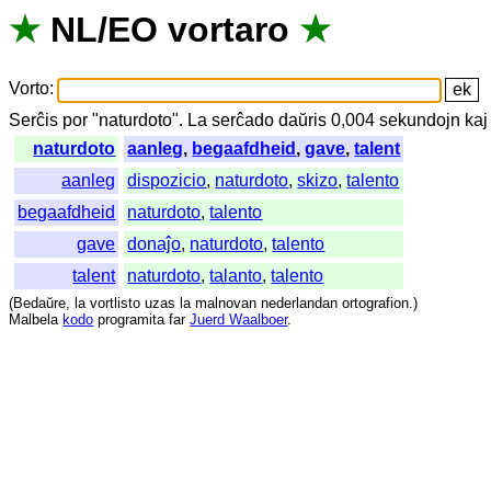
★
NL
/
EO
vortaro
★
Vorto
:
Serĉis
por
"
naturdoto".
La
serĉado
daŭris
0,004
sekundojn
kaj
naturdoto
aanleg
,
begaafdheid
,
gave
,
talent
aanleg
dispozicio
,
naturdoto
,
skizo
,
talento
begaafdheid
naturdoto
,
talento
gave
donaĵo
,
naturdoto
,
talento
talent
naturdoto
,
talanto
,
talento
(
Bedaŭre
,
la
vortlisto
uzas
la
malnovan
nederlandan
ortografion
.)
Malbela
kodo
programita
far
Juerd Waalboer
.