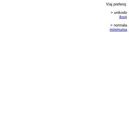
Viaj
preferoj
:
> unikodo
iksoj
> normala
minimuma