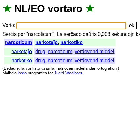
★
NL
/
EO
vortaro
★
Vorto
:
Serĉis
por
"
narcoticum".
La
serĉado
daŭris
0,003
sekundojn
k
narcoticum
narkotaĵo
,
narkotiko
narkotaĵo
drug
,
narcoticum
,
verdovend middel
narkotiko
drug
,
narcoticum
,
verdovend middel
(
Bedaŭre
,
la
vortlisto
uzas
la
malnovan
nederlandan
ortografion
.)
Malbela
kodo
programita
far
Juerd Waalboer
.