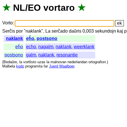
★
NL
/
EO
vortaro
★
Vorto
:
Serĉis
por
"
naklank".
La
serĉado
daŭris
0,003
sekundojn
kaj
p
naklank
eĥo
,
postsono
eĥo
echo
,
nagalm
,
naklank
,
weerklank
postsono
galm
,
naklank
,
resonantie
(
Bedaŭre
,
la
vortlisto
uzas
la
malnovan
nederlandan
ortografion
.)
Malbela
kodo
programita
far
Juerd Waalboer
.