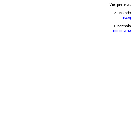
Viaj
preferoj
:
> unikodo
iksoj
> normala
minimuma