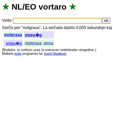
★
NL
/
EO
vortaro
★
Vorto
:
Serĉis
por
"
molgrasa".
La
serĉado
daŭris
0,005
sekundojn
kaj
molgrasa
smeu�g
molgrasa
,
verva
smeu�g
(
Bedaŭre
,
la
vortlisto
uzas
la
malnovan
nederlandan
ortografion
.)
Malbela
kodo
programita
far
Juerd Waalboer
.