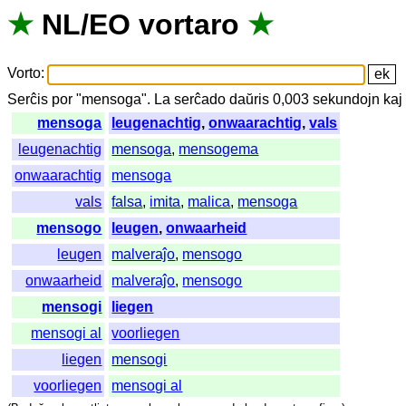
★
NL
/
EO
vortaro
★
Vorto
:
Serĉis
por
"
mensoga".
La
serĉado
daŭris
0,003
sekundojn
kaj
mensoga
leugenachtig
,
onwaarachtig
,
vals
leugenachtig
mensoga
,
mensogema
onwaarachtig
mensoga
vals
falsa
,
imita
,
malica
,
mensoga
mensogo
leugen
,
onwaarheid
leugen
malveraĵo
,
mensogo
onwaarheid
malveraĵo
,
mensogo
mensogi
liegen
mensogi al
voorliegen
liegen
mensogi
voorliegen
mensogi al