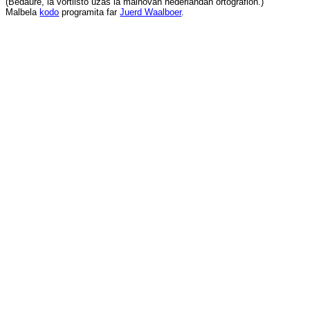
(
Bedaŭre
,
la
vortlisto
uzas
la
malnovan
nederlandan
ortografion
.)
Malbela
kodo
programita
far
Juerd Waalboer
.