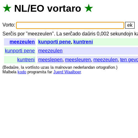
★
NL
/
EO
vortaro
★
Vorto
:
Serĉis
por
"
meezeulen".
La
serĉado
daŭris
0,002
sekundojn
k
meezeulen
kunporti pene
,
kuntreni
kunporti pene
meezeulen
kuntreni
meeslepen
,
meesleuren
,
meezeulen
,
ten gev
(
Bedaŭre
,
la
vortlisto
uzas
la
malnovan
nederlandan
ortografion
.)
Malbela
kodo
programita
far
Juerd Waalboer
.