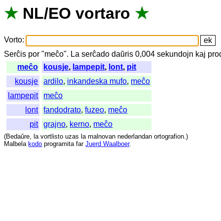
★
NL
/
EO
vortaro
★
Vorto
:
Serĉis
por
"
meĉo".
La
serĉado
daŭris
0,004
sekundojn
kaj
pro
meĉo
kousje
,
lampepit
,
lont
,
pit
kousje
ardilo
,
inkandeska mufo
,
meĉo
lampepit
meĉo
lont
fandodrato
,
fuzeo
,
meĉo
pit
grajno
,
kerno
,
meĉo
(
Bedaŭre
,
la
vortlisto
uzas
la
malnovan
nederlandan
ortografion
.)
Malbela
kodo
programita
far
Juerd Waalboer
.