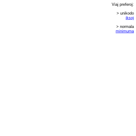
Viaj
preferoj
:
> unikodo
iksoj
> normala
minimuma