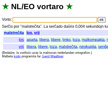
★
NL
/
EO
vortaro
★
Vorto
:
Serĉis
por
"
malstreĉita".
La
serĉado
daŭris
0,004
sekundojn
k
malstreĉita
los
,
vrij
los
aparta
,
libera
,
libere
,
linko
,
loza
,
malkompakta
,
vrij
libera
,
libere
,
loza
,
malstreĉita
,
neokupita
,
senĝ
(
Bedaŭre
,
la
vortlisto
uzas
la
malnovan
nederlandan
ortografion
.)
Malbela
kodo
programita
far
Juerd Waalboer
.