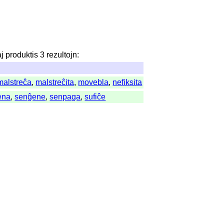
aj
produktis
3
rezultojn
:
malstreĉa
,
malstreĉita
,
movebla
,
nefiksita
ena
,
senĝene
,
senpaga
,
sufiĉe