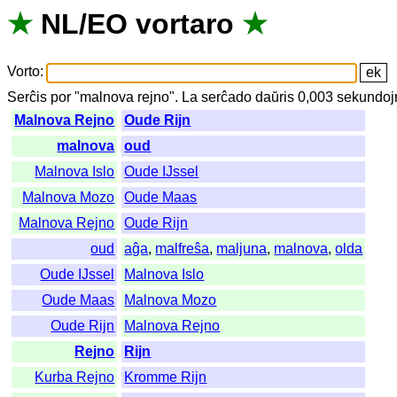
★
NL
/
EO
vortaro
★
Vorto
:
Serĉis
por
"
malnova rejno".
La
serĉado
daŭris
0,003
sekundoj
Malnova Rejno
Oude Rijn
malnova
oud
Malnova Islo
Oude IJssel
Malnova Mozo
Oude Maas
Malnova Rejno
Oude Rijn
oud
aĝa
,
malfreŝa
,
maljuna
,
malnova
,
olda
Oude IJssel
Malnova Islo
Oude Maas
Malnova Mozo
Oude Rijn
Malnova Rejno
Rejno
Rijn
Kurba Rejno
Kromme Rijn