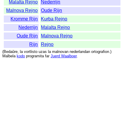
Malalta Rejno
Nederrijn
Malnova Rejno
Oude Rijn
Kromme Rijn
Kurba Rejno
Nederrijn
Malalta Rejno
Oude Rijn
Malnova Rejno
Rijn
Rejno
(
Bedaŭre
,
la
vortlisto
uzas
la
malnovan
nederlandan
ortografion
.)
Malbela
kodo
programita
far
Juerd Waalboer
.