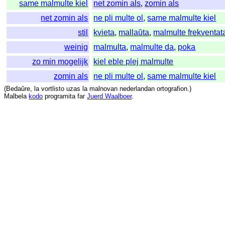
same malmulte kiel
net zomin als
,
zomin als
net zomin als
ne pli multe ol
,
same malmulte kiel
stil
kvieta
,
mallaŭta
,
malmulte frekventat
weinig
malmulta
,
malmulte da
,
poka
zo min mogelijk
kiel eble plej malmulte
zomin als
ne pli multe ol
,
same malmulte kiel
(
Bedaŭre
,
la
vortlisto
uzas
la
malnovan
nederlandan
ortografion
.)
Malbela
kodo
programita
far
Juerd Waalboer
.