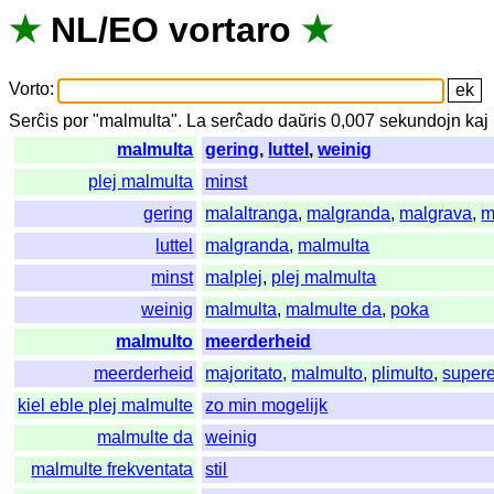
★
NL
/
EO
vortaro
★
Vorto
:
Serĉis
por
"
malmulta".
La
serĉado
daŭris
0,007
sekundojn
kaj
malmulta
gering
,
luttel
,
weinig
plej malmulta
minst
gering
malaltranga
,
malgranda
,
malgrava
,
m
luttel
malgranda
,
malmulta
minst
malplej
,
plej malmulta
weinig
malmulta
,
malmulte da
,
poka
malmulto
meerderheid
meerderheid
majoritato
,
malmulto
,
plimulto
,
super
kiel eble plej malmulte
zo min mogelijk
malmulte da
weinig
malmulte frekventata
stil