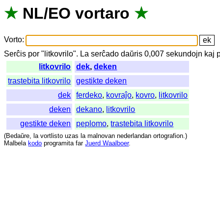
★
NL
/
EO
vortaro
★
Vorto
:
Serĉis
por
"
litkovrilo".
La
serĉado
daŭris
0,007
sekundojn
kaj
litkovrilo
dek
,
deken
trastebita litkovrilo
gestikte deken
dek
ferdeko
,
kovraĵo
,
kovro
,
litkovrilo
deken
dekano
,
litkovrilo
gestikte deken
peplomo
,
trastebita litkovrilo
(
Bedaŭre
,
la
vortlisto
uzas
la
malnovan
nederlandan
ortografion
.)
Malbela
kodo
programita
far
Juerd Waalboer
.