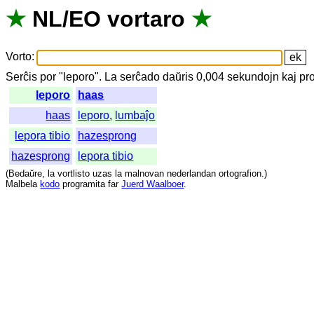
★
NL
/
EO
vortaro
★
Vorto
:
Serĉis
por
"
leporo".
La
serĉado
daŭris
0,004
sekundojn
kaj
pr
leporo
haas
haas
leporo
,
lumbaĵo
lepora tibio
hazesprong
hazesprong
lepora tibio
(
Bedaŭre
,
la
vortlisto
uzas
la
malnovan
nederlandan
ortografion
.)
Malbela
kodo
programita
far
Juerd Waalboer
.