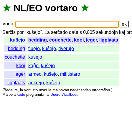
★
NL
/
EO
vortaro
★
Vorto
:
Serĉis
por
"
kuŝejo".
La
serĉado
daŭris
0,005
sekundojn
kaj
pr
kuŝejo
bedding
,
couchette
,
kooi
,
leger
,
ligplaats
bedding
fluejo
,
kuŝejo
,
riverujo
couchette
kuŝejo
kooi
kaĝo
,
kuŝejo
leger
armeo
,
kuŝejo
,
militistaro
ligplaats
ankrejo
,
kuŝejo
(
Bedaŭre
,
la
vortlisto
uzas
la
malnovan
nederlandan
ortografion
.)
Malbela
kodo
programita
far
Juerd Waalboer
.