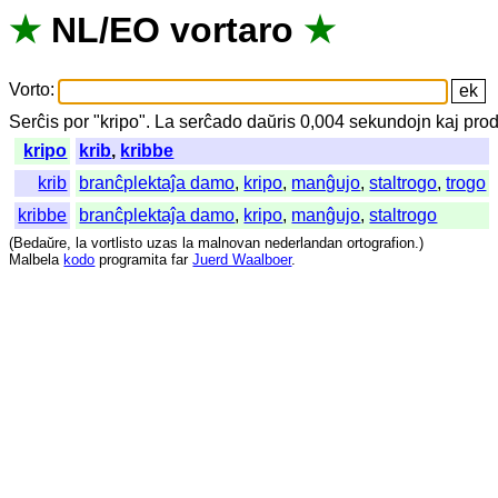
★
NL
/
EO
vortaro
★
Vorto
:
Serĉis
por
"
kripo".
La
serĉado
daŭris
0,004
sekundojn
kaj
prod
kripo
krib
,
kribbe
krib
branĉplektaĵa damo
,
kripo
,
manĝujo
,
staltrogo
,
trogo
kribbe
branĉplektaĵa damo
,
kripo
,
manĝujo
,
staltrogo
(
Bedaŭre
,
la
vortlisto
uzas
la
malnovan
nederlandan
ortografion
.)
Malbela
kodo
programita
far
Juerd Waalboer
.