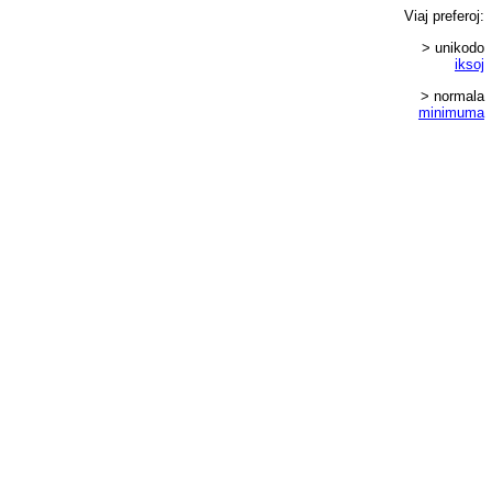
Viaj
preferoj
:
> unikodo
iksoj
> normala
minimuma