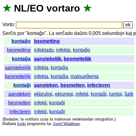
★
NL
/
EO
vortaro
★
Vorto
:
Serĉis
por
"
kontaĝo".
La
serĉado
daŭris
0,005
sekundojn
kaj
p
kontaĝo
besmetting
besmetting
infektado
,
infekto
,
kontaĝo
kontaĝa
aanstekelijk
,
besmettelijk
aanstekelijk
infekta
,
kontaĝa
besmettelijk
infekta
,
kontaĝa
,
malpuriĝema
kontaĝi
aansteken
,
besmetten
,
infecteren
aansteken
ekbruligi
,
eklumigi
,
infekti
,
kontaĝi
,
lumigi
,
ŝalti
besmetten
infekti
,
kontaĝi
infecteren
infekti
,
kontaĝi
(
Bedaŭre
,
la
vortlisto
uzas
la
malnovan
nederlandan
ortografion
.)
Malbela
kodo
programita
far
Juerd Waalboer
.