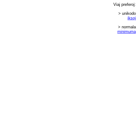
Viaj
preferoj
:
> unikodo
iksoj
> normala
minimuma