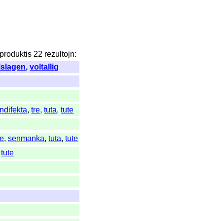
produktis
22
rezultojn
:
lslagen
,
voltallig
ndifekta
,
tre
,
tuta
,
tute
ne
,
senmanka
,
tuta
,
tute
,
tute