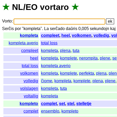
★
NL
/
EO
vortaro
★
Vorto
:
Serĉis
por
"
kompleta".
La
serĉado
daŭris
0,005
sekundojn
kaj
kompleta
compleet
,
heel
,
volkomen
,
volledig
,
vo
kompleta averio
total loss
compleet
kompleta
,
plena
,
tuta
heel
kompleta
,
komplete
,
nerompita
,
plene
,
se
total loss
kompleta averio
volkomen
kompleta
,
komplete
,
perfekta
,
plena
,
ple
volledig
ĉiome
,
kompleta
,
komplete
,
plena
,
plene
volslagen
kompleta
,
tuta
voltallig
kompleta
kompleto
complet
,
set
,
stel
,
stelletje
complet
ensemblo
,
kompleto