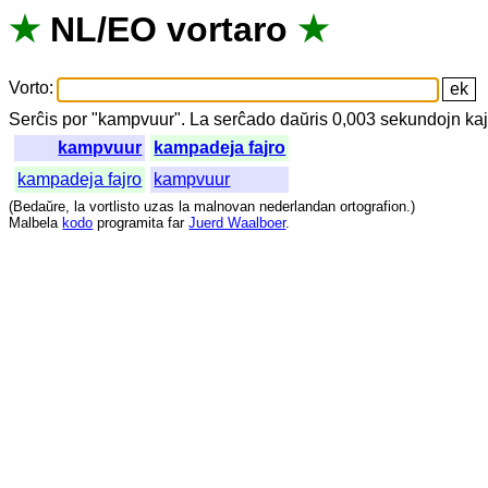
★
NL
/
EO
vortaro
★
Vorto
:
Serĉis
por
"
kampvuur".
La
serĉado
daŭris
0,003
sekundojn
ka
kampvuur
kampadeja fajro
kampadeja fajro
kampvuur
(
Bedaŭre
,
la
vortlisto
uzas
la
malnovan
nederlandan
ortografion
.)
Malbela
kodo
programita
far
Juerd Waalboer
.