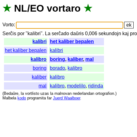
★
NL
/
EO
vortaro
★
Vorto
:
Serĉis
por
"
kalibri".
La
serĉado
daŭris
0,006
sekundojn
kaj
pro
kalibri
het kaliber bepalen
het kaliber bepalen
kalibri
kalibro
boring
,
kaliber
,
mal
boring
borado
,
kalibro
kaliber
kalibro
mal
kalibro
,
modelilo
,
ridinda
(
Bedaŭre
,
la
vortlisto
uzas
la
malnovan
nederlandan
ortografion
.)
Malbela
kodo
programita
far
Juerd Waalboer
.