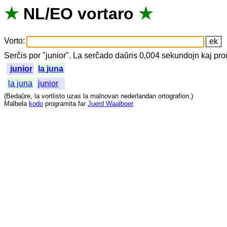
★
NL
/
EO
vortaro
★
Vorto
:
Serĉis
por
"
junior".
La
serĉado
daŭris
0,004
sekundojn
kaj
pro
junior
la juna
la juna
junior
(
Bedaŭre
,
la
vortlisto
uzas
la
malnovan
nederlandan
ortografion
.)
Malbela
kodo
programita
far
Juerd Waalboer
.