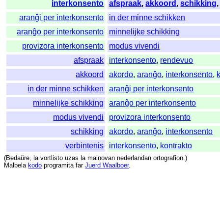
interkonsento
afspraak
,
akkoord
,
schikking
aranĝi per interkonsento
in der minne schikken
aranĝo per interkonsento
minnelijke schikking
provizora interkonsento
modus vivendi
afspraak
interkonsento
,
rendevuo
akkoord
akordo
,
aranĝo
,
interkonsento
,
in der minne schikken
aranĝi per interkonsento
minnelijke schikking
aranĝo per interkonsento
modus vivendi
provizora interkonsento
schikking
akordo
,
aranĝo
,
interkonsento
verbintenis
interkonsento
,
kontrakto
(
Bedaŭre
,
la
vortlisto
uzas
la
malnovan
nederlandan
ortografion
.)
Malbela
kodo
programita
far
Juerd Waalboer
.