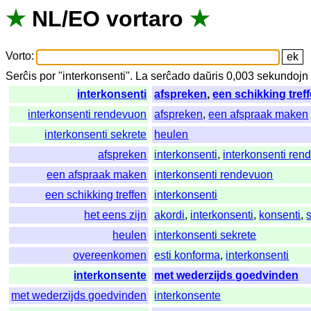
★
NL
/
EO
vortaro
★
Vorto
:
Serĉis
por
"
interkonsenti".
La
serĉado
daŭris
0,003
sekundojn
interkonsenti
afspreken
,
een schikking tref
interkonsenti rendevuon
afspreken
,
een afspraak maken
interkonsenti sekrete
heulen
afspreken
interkonsenti
,
interkonsenti ren
een afspraak maken
interkonsenti rendevuon
een schikking treffen
interkonsenti
het eens zijn
akordi
,
interkonsenti
,
konsenti
,
heulen
interkonsenti sekrete
overeenkomen
esti konforma
,
interkonsenti
interkonsente
met wederzijds goedvinden
met wederzijds goedvinden
interkonsente