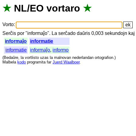
★
NL
/
EO
vortaro
★
Vorto
:
Serĉis
por
"
informaĵo".
La
serĉado
daŭris
0,003
sekundojn
kaj
informaĵo
informatie
informatie
informaĵo
,
informo
(
Bedaŭre
,
la
vortlisto
uzas
la
malnovan
nederlandan
ortografion
.)
Malbela
kodo
programita
far
Juerd Waalboer
.