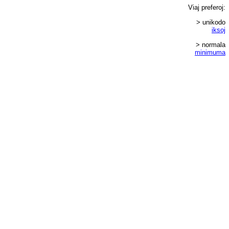
Viaj
preferoj
:
> unikodo
iksoj
> normala
minimuma