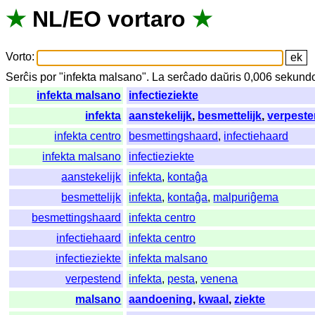
★
NL
/
EO
vortaro
★
Vorto
:
Serĉis
por
"
infekta malsano".
La
serĉado
daŭris
0,006
sekund
infekta malsano
infectieziekte
infekta
aanstekelijk
,
besmettelijk
,
verpest
infekta centro
besmettingshaard
,
infectiehaard
infekta malsano
infectieziekte
aanstekelijk
infekta
,
kontaĝa
besmettelijk
infekta
,
kontaĝa
,
malpuriĝema
besmettingshaard
infekta centro
infectiehaard
infekta centro
infectieziekte
infekta malsano
verpestend
infekta
,
pesta
,
venena
malsano
aandoening
,
kwaal
,
ziekte