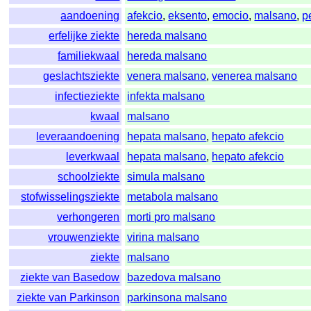
aandoening
afekcio
,
eksento
,
emocio
,
malsano
,
p
erfelijke ziekte
hereda malsano
familiekwaal
hereda malsano
geslachtsziekte
venera malsano
,
venerea malsano
infectieziekte
infekta malsano
kwaal
malsano
leveraandoening
hepata malsano
,
hepato afekcio
leverkwaal
hepata malsano
,
hepato afekcio
schoolziekte
simula malsano
stofwisselingsziekte
metabola malsano
verhongeren
morti pro malsano
vrouwenziekte
virina malsano
ziekte
malsano
ziekte van Basedow
bazedova malsano
ziekte van Parkinson
parkinsona malsano