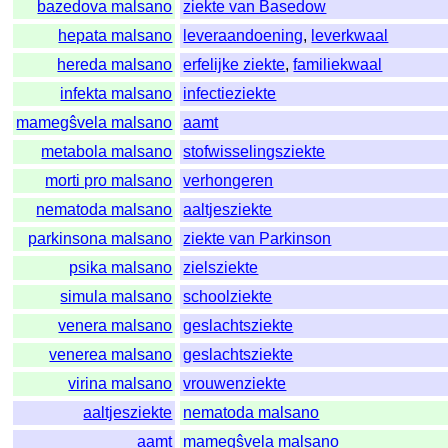
bazedova malsano
ziekte van Basedow
hepata malsano
leveraandoening
,
leverkwaal
hereda malsano
erfelijke ziekte
,
familiekwaal
infekta malsano
infectieziekte
mamegŝvela malsano
aamt
metabola malsano
stofwisselingsziekte
morti pro malsano
verhongeren
nematoda malsano
aaltjesziekte
parkinsona malsano
ziekte van Parkinson
psika malsano
zielsziekte
simula malsano
schoolziekte
venera malsano
geslachtsziekte
venerea malsano
geslachtsziekte
virina malsano
vrouwenziekte
aaltjesziekte
nematoda malsano
aamt
mamegŝvela malsano