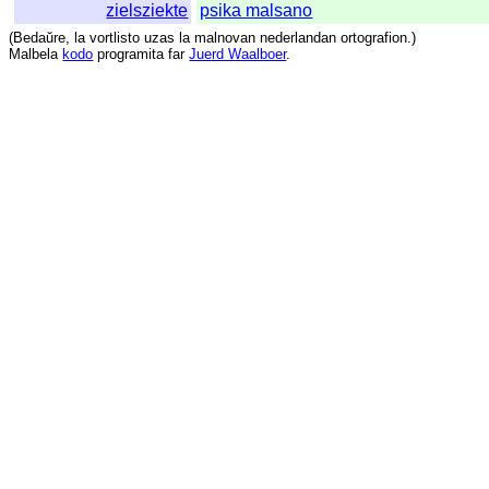
zielsziekte
psika malsano
(
Bedaŭre
,
la
vortlisto
uzas
la
malnovan
nederlandan
ortografion
.)
Malbela
kodo
programita
far
Juerd Waalboer
.