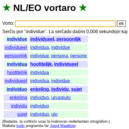
★
NL
/
EO
vortaro
★
Vorto
:
Serĉis
por
"
individue".
La
serĉado
daŭris
0,006
sekundojn
kaj
individue
individueel
,
persoonlijk
individueel
individua
,
individue
persoonlijk
individue
,
persona
,
persone
individua
hoofdelijk
,
individueel
hoofdelijk
individua
individueel
individua
,
individue
individuo
enkeling
,
individu
,
sujet
enkeling
individuo
,
unuopulo
individu
individuo
sujet
individuo
,
ulo
(
Bedaŭre
,
la
vortlisto
uzas
la
malnovan
nederlandan
ortografion
.)
Malbela
kodo
programita
far
Juerd Waalboer
.